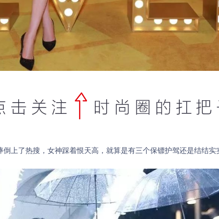
摔倒上了热搜，女神踩着恨天高，就算是有三个保镖护驾还是结结实