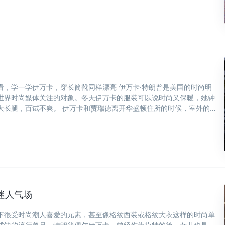
看，学一学伊万卡，穿长筒靴同样漂亮 伊万卡·特朗普是美国的时尚明
世界时尚媒体关注的对象。冬天伊万卡的服装可以说时尚又保暖，她钟
大长腿，百试不爽。 伊万卡和贾瑞德离开华盛顿住所的时候，室外的
迷人气场
下很受时尚潮人喜爱的元素，甚至像格纹西装或格纹大衣这样的时尚单