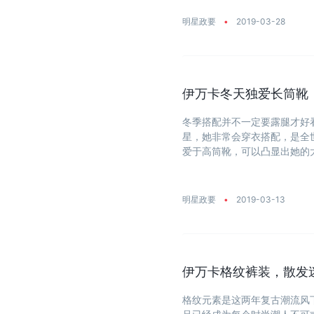
明星政要
•
2019-03-28
伊万卡冬天独爱长筒靴
冬季搭配并不一定要露腿才好
星，她非常会穿衣搭配，是全
爱于高筒靴，可以凸显出她的
温度降至零度以下。 ...
明星政要
•
2019-03-13
伊万卡格纹裤装，散发
格纹元素是这两年复古潮流风