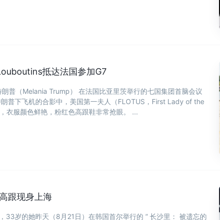
boutins抵达法国参加G7
特朗普（Melania Trump） 在法国比亚里茨举行的七国集团首脑会议
下飞机的合影中，美国第一夫人（FLOTUS，First Lady of the
头微笑，衣服颜色鲜艳，粉红色高跟鞋非常抢眼。 ...
细高跟现身上海
33岁的她昨天（8月21日）在韩国首尔举行的 “ 长沙里： 被遗忘的