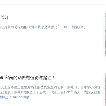
到芳汀
会，身着薄荷绿色的缎面裙装像是冰雪公主一般，清新脱俗。 ...
嫣 宋茜的动做鞋值得遁起往！
推支主题本往是盘里秀场上那些掏空您钱包的下跟鞋们，但昨早小编随
议被迫脱下跟鞋#便俄然上了热搜 便正正在妇女节当天，为抗议被迫
了“KuToo动做”。 ...