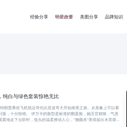
经验分享
明星政要
美图分享
品牌知识
，纯白与绿色套装惊艳无比
卡·特朗普乘坐飞机抵达哥伦比亚波哥大开始南美之旅。从形象上可以看
利落，十分惊艳。 伊万卡的脸型是标准的鹅蛋脸，她五官精致，气质
翼翼地走下台阶时，低头的温柔撩动人心，“侧颜杀”美得如出水芙蓉。