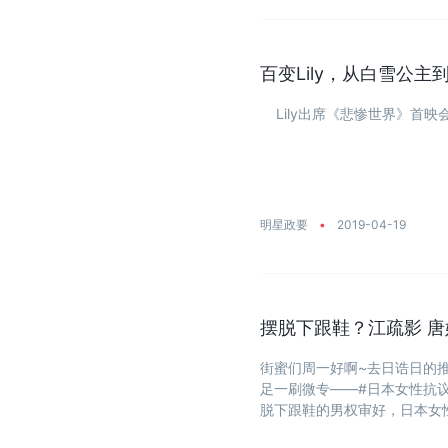
百变Lily，从白雪公主
Lily出席《悲惨世界》首映
明星政要
•
2019-04-19
摆脱下跟鞋？江疏影 唐
街蜜们周一好啊~去日诰日的
足一刷微专——#日本女性抗
脱下跟鞋的男权审好，日本女性掀起