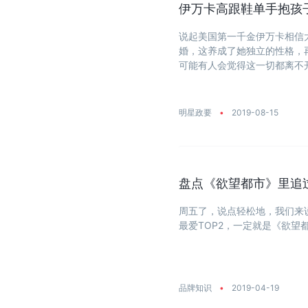
伊万卡高跟鞋单手抱孩
说起美国第一千金伊万卡相信
婚，这养成了她独立的性格，
可能有人会觉得这一切都离不开
她自己打拼。 ...
明星政要
•
2019-08-15
盘点《欲望都市》里追
周五了，说点轻松地，我们来说
最爱TOP2，一定就是《欲望都市
品牌知识
•
2019-04-19