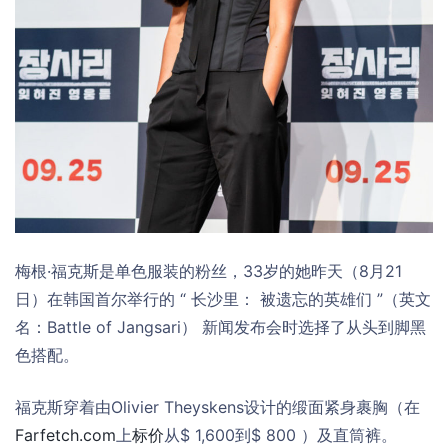
梅根·福克斯是单色服装的粉丝，33岁的她昨天（8月21
日）在韩国首尔举行的 “ 长沙里： 被遗忘的英雄们 ”（英文
名：Battle of Jangsari） 新闻发布会时选择了从头到脚黑
色搭配。
福克斯穿着由Olivier Theyskens设计的缎面紧身裹胸（在
Farfetch.com
上
标价
从$ 1,600到$ 800 ）及直筒裤。