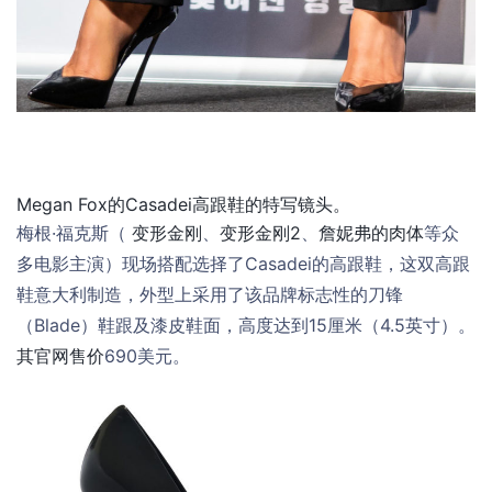
Megan Fox的Casadei高跟鞋的特写镜头。
梅根·福克斯（
变形金刚
、
变形金刚2
、
詹妮弗的肉体
等众
多电影主演）现场搭配选择了Casadei的高跟鞋，这双高跟
鞋意大利制造，外型上采用了该品牌标志性的刀锋
（Blade）鞋跟及漆皮鞋面，高度达到15厘米（4.5英寸）。
其官网售价
690美元。