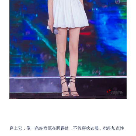
穿上它，像一条蛇盘踞在脚踝处，不管穿啥衣服，都能加点性